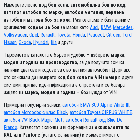
Намерете лесно
код боя кола
,
автомобилна боя по код
,
каталог автобои по марки
,
автобоя металик
,
перлена
автобоя
и
матова боя за кола
. Разполагаме с база данни с
оригинални
кодове за боя
за марки като
Audi
,
BMW
,
Mercedes
,
Volkswagen
,
Opel
,
Renault
,
Toyota
,
Honda
,
Peugeot
,
Citroen
,
Ford
,
Nissan
,
Skoda
,
Hyundai
,
Kia
и други.
Търсенето в каталога е бързо и удобно – изберете
марка
,
модел
и
година на производство
, за да получите всички
налични цветове и кодове за съответния автомобил. Дори ако
сте свикнали да намирате
код боя кола по VIN номер
в други
системи, при нас идентификацията е опростена и се базира
изцяло на
марка, модел и година
– без нужда от VIN.
Примерни популярни заявки:
автобоя BMW 300 Alpine White III
,
автобоя Mercedes c клас Black
,
автобоя Toyota CIRRUS WHITE
,
автобоя VW Black Magic-Met
,
автобоя Renault код Blue De
France
. Каталогът включва и информация за
еквиваленти по
RAL или Pantone
(когато са налични) и съвместимост с