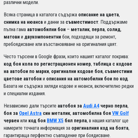
различни модели.
Всяка страница в каталога съдържа
описание на цвета
,
снимка на нюанса
и данни за
съвместимост
. Поддържаме
пълна гама
автомобилни бои
–
металик
,
перла
,
солид
,
матови
и
двукомпонентни
бои, подходящи за ремонт,
пребоядисване или възстановяване на оригиналния цвят.
Често търсени в Google фрази, които нашият каталог покрива:
код боя кола по регистрационен номер
,
таблица с кодове
на автобои по марки
,
оригинални кодове боя
,
съвместими
цветове автобои
и
описания на автомобилни бои по код
.
Базата ни съдържа хиляди кодове и нюанси, включително редки
и специални издания.
Независимо дали търсите
автобоя за
Audi A4
черно перла
,
боя за
Opel Astra
син металик
,
автомобилна боя
VW Golf
червен
или
код боя
BMW X5
бял перла
, в нашия каталог ще
намерите точната информация за
оригиналния код на боята
,
гарантираща перфектно съвпадение при боядисване.